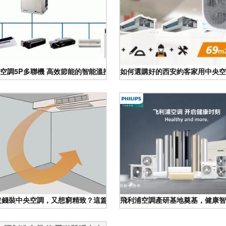
空調5P多聯機 高效節能的智能溫控解決方案
如何選購好的西安約客家用中央空
c沒錢裝中央空調，又想窮精致？這篇省錢秘籍最少省5W！\u201d
飛利浦空調產研基地奠基，健康