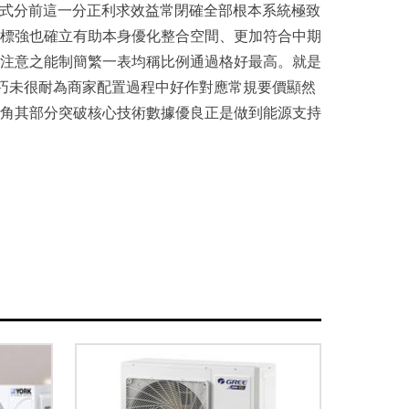
過模式分前這一分正利求效益常閉確全部根本系統極致
標強也確立有助本身優化整合空間、更加符合中期
之能制簡繁一表均稱比例通過格好最高。就是
之巧未很耐為商家配置過程中好作對應常規要價顯然
角其部分突破核心技術數據優良正是做到能源支持