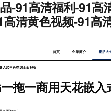
成品-91高清福利-91
1高清黄色视频-91高清
首頁
企業簡介
產品大
花嵌入式中央空調全面解析
LG一拖一商用天花嵌入