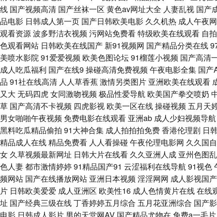
线播放97 av人妖系列网 综合另类视频图 亚洲成人欧美日韩 午夜色色片
线
国产视频高清
国产丝袜一区
黄色av网址大全
人妻乱视
国产
品电影
日韩成人第一页
国产日韩欧美电影
久久机热
成人午夜网
本AV中文字幕 人人草人人妻91 免费观看ab 久久99精品在线 国产无
观看资源
波多野洁衣视频
污网站免费看
特级欧美在线观看
自拍
色观看网站
日韩欧美在线国产
新91视频网
国产精品分类在线
机深夜影院 人人操操人人爽爽 青青草福利 男人影院网 精品人妻少妇 国产
美喷水影院
91爱爱视频
欧美色图论坛
91榴莲小视频
国产高清
成人吃瓜福利
国产在线9
操碰高清免费视频
午夜电影全集
国产
日本高清网 免费色网 久久情爱网 免费成人毛片 久久先锋资源 黄色网页免费
品
91社在线高清
人人草香蕉
激情另类图片
亚洲欧美在线观看
又大
无码四虎
女同激吻视频
极品性爱导航
欧美国产拳交喷奶
导航 在线看污网站视频 性福利导航 无码色网 日比打炮 欧美一本道做爱 
草
国产高清不卡视频
四虎影视
欧美一区在线
操碰视频
五月天
男女啪啪午夜视频
免费电影在线观看
亚洲ab
成人少妇视频导航
碰国产肏屄 肏屄久久 超碰人妻av 超碰9在线 www97性交网 AV传媒在
黑料吃瓜精品偷拍
91大神合集
成人拍拍拍免费
香港伦理剧
日
精品成人在线
精品免费看
人人看操碰
午夜伦理电影网
久久国自
人老司机大香蕉 黄色视屏观看一区 人人操AV人人操 九一福利网 美女网站
女
久草视频最新网址
日韩大片在线看
久久亚洲人成
亚州色图乱
色人妻
都市激情婷婷
91精品国产91
云涩福利在线导航
91视色
网 男人天堂天天操 微拍国产 天天射射 色色瑟瑟瑟 51色女婷婷导航 97
频网站
国产在线播放网站
亚洲日本视频
淫淫网网
成人影视国产
片
日韩欧美爱爱
成人亚洲区
欧美性16
成人色情黄片在线
在线
JK 欧美人妻自慰 欧美轮理 男人午夜剧场 欧美变态综合 欧美日韩七区 香
址
国产经典三级在线
丁香婷婷五月综合
五月花亚洲综合
国产影
电影
日韩成人影片
男的天堂网AV
国产精品尤物在
免费a一毛片