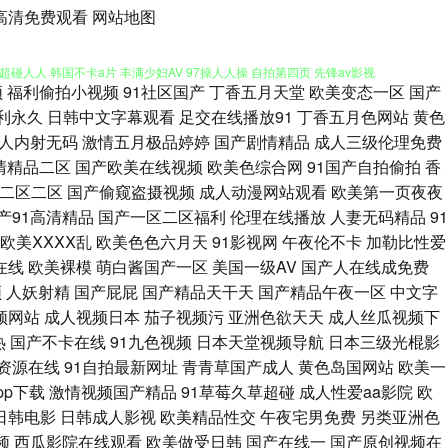
人妻 伊人精品福利 久久精品熟一区 国产亚洲一区3t 东方四虎aV 97超碰
1高清免费观看
网站地图
碰人人 韩国不卡a片 丰满少妇AV 97操人人操 自拍第四页 先锋av影视
频
福利偷拍小视频
91社区国产
丁香五月天堂
欧美变态一区
国产
tu 国产精品掏空网 av老司机亚洲 伊人男人天堂 天堂福利导航 玖玖热精
利永久
日韩中文字幕观看
足交在线播放91
丁香五月色网站
黄色
人内射无码
激情五月极品婷婷
国产剧情精品
成人三级伦理免费
导航 超碰激情人妻在线 91嫂子在线 婷婷五月份尹色 欧美性生话 國產館中
清精品二区
国产欧美在线视频
欧美色综合网
91国产自拍偷拍
香
二区二区
国产偷窥盗摄视频
成人动漫网站观看
欧美第一页夜夜
影音 在线电影黄色 丝袜美腿影音先锋 美女深夜发福利 久久老司机AV 国产
产91高清精品
国产一区二区福利
伦理在线播放
人妻无码精品
91
欧美ⅩⅩⅩⅩ乱
欧美色色六月天
91影视网
午夜伦不卡
加勒比性爱
 91影视网卡颜 婷婷精品一区二区 亚洲欧美日韩色 日韩综合色色 老司机色
在线
欧美裸模
萌白酱国产一区
美国一级AV
国产人在线成免费
频
人妖射精
国产屁屁
国产精品天干天
国产精品午夜一区
中文字
是看爽片 午夜射AV 欧洲狠艹 黄色九一小视频 超碰97在线播放 91视屏黄
频网站
成人视频日本
茄子视频污
亚洲色欲天天
成人丝瓜视频下
热
国产不卡在线
91九色视频
日本天堂视频导航
日本三级光棍影
友福利导航 福利五区 www簧片网站 91经典三级 天堂av影院 欧美成人一
资源在线
91自拍最新网址
青青草国产成人
黄色岛国网站
欧美一
pp下载
激情视频国产精品
91草莓久草超碰
成人性爱aa影院
欧
变太累别 婷婷五月香蕉 欧美性交片深喉 久草视频一区 东京热一二三 超碰在
日韩电影
日韩成人影视
欧美精品性交
午夜宅男免费
另类亚洲色
频
西瓜影院在线观看
欧美做受日韩
国产在线一
国产原创视频在