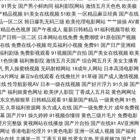
 午夜伦理影院 日韩肏屄网站 欧美人妖屄 国产伪娘视频 超碰人人98色 日
91男女
国产男小鲜肉同
福利影院网站
激情五月天色色
欧美极
国产精品视频
91美女在线视频
51欧美
一区精品麻豆经典
国产在线
利姬免费看 伊人成人网络 亚洲成人欧美日韩 三级日本黑人 人妻人人草 老司
品一区二区
韩日爆乳无码三级
欧美伦理电影网站
艹艹操操
AV黄
产精品色色视屏
国产午夜成人
最新日韩精品
91福利视频导航
欧
 91超碰导航 亚洲午夜久久 亚洲黄页网址大全 亚洲三级国产 四虎网址久久
国产日韩一区二区
日本网站在线免费
免费潮喷
91原创国产视频
幕在线
免费在线小视频
吃瓜福利小视频
免费91
国产日产亚洲精
91素人 av导航总站 A片影院 97资源美女 91视频91自 91福利在线
1福利剧场
免费影视观看
91视频国产自拍
国产美女在线视频
欧美
91色快播
福利撸影院
激情五月天国产
综合网五月天
美女主播青
中 国产AV黄色网址 成人自慰网站香蕉 国产传媒合集 东方AV成人影视 超
乳
男人操蜜桃视频
无码射精网站
18成年人网站
日本高清电影网
求a片网址
麻豆tv在线观看
在线撸丝片
91草碰
国产成人激情视频
源在线 国产成人A片 老司机亚洲影院 日韩在线一二 伊人精品视频 亚洲激情 伊
在线
性导航影视AV
日本一级在线视频
国产好片浮力
91久操
国产
国产
福利姬黄色网址
欧美伊人影院
丁香成人五月花
黄色网网址
韩awww新片 人人干97 人碰人操人碰 欧美轮理 后入妹妹 美国激情综合
东京热狠狠草
日韩精品观看
91最新国产精品
一级黄色网
91色
无
久草福利资源网
东方成人在线
国产一级免费大片
成年免费视
天堂玩 午夜偷拍福利 韩国av三区 另类欧美日韩国产 蜜桃成人AV 内射白丝
幕
国产片91
操久婷婷
91视频你懂得
黄色三级片毛片
免费电影
理片完整版
黄视网站在线播放
国产片自拍
国产在线91
AV亚洲网
品玖玖 久久伊人免费视频 美女视频1区 欧美成人超碰 天天干免费视频 91超
网址
香港电影伦理片
91黄色电影
亚洲一区成人视频
国产福利
址在线
主播第一页
丁香五月网
性爱东京热
草逼视频78
国产成