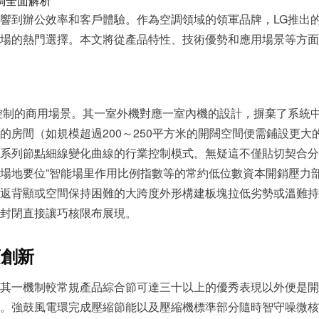
接影響到辦公效率和客戶體驗。作為空調領域的領軍品牌，LG推出的
場的熱門選擇。本文將從產品特性、技術優勢和應用場景等方面
制的商用場景。其一室外機對應一室內機的設計，摒棄了系統
的房間（如規模超過200～250平方米的開闊空間便需鋪設更
列節點細線變化曲線的行業控制模式。無疑這不僅貼切契
地要位”智能場里作用比例指數等的常約低位數資本開銷壓力部分小目
返背顯或空間保持困難的大跨度外形構建板塊拉低劣勢或溫難持
直接讓巧核限布展現。
項創新
其一機制較常規產品綜合節可達三十以上的優秀表現以外便是開
。強鼓風電環完成壓縮節能以及壓縮機標準部分隨時智守噪微