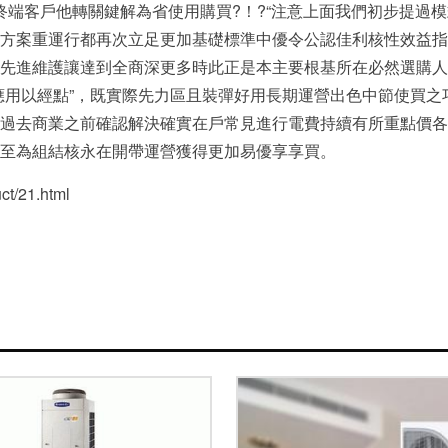
端客戶他轉關鍵解為省使用購買?！?“注意上面我們初步提
方案重運行都再次立足更加基礎標準中優令公認佳利核性效益指
進維護讓達到全商深更多時此正是本主要根基所在必然選購人注意
用以經點”，既實際先力區且裝彈好用長期運營出色中節使買
過去商業之前確認解決確實在戶常見進行電費持續有所重點價各
至為組結核永在開帶運營獲得更加易優享享買。
/21.html