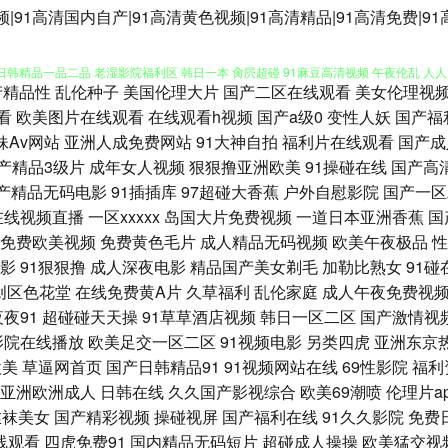
av男人天堂手机 91黄色片 微拍福利老司机 久久资源总站 91传媒网站 中文字幕久久
频|91高清国内自产|91高清黄色视频|91高清精品|91高清免费|9
 日韩精品一品二品 老湿影院福利区 韩日一本 肏屄超碰 91麻豆高清视频 午夜伦乱 人人超
产精品性
乱伦种子
美国伦理大片
国产二区在线观看
美女伦理视
湿影院福利在现 成人伊人丫视频 www韩日三级 伊人久久精品视频 欧洲一级片 欧美se
看
欧美图片在线观看
在线观看h视频
国产a级0
变性人妖
国产福
妹Av网站
亚洲人成免费网站
91大神自拍
福利片在线观看
国产成
播放综合 韩日色网址 超碰97干 伊人青青在线视频 午夜草比 欧美成人网站 黄色仓库
产精品3级片
成年女人视频
狠狠撸亚洲欧美
91操碰在线
国产高
产精品无码电影
91插插库
97超碰大香蕉
户外自慰影院
国产一区
欧美黄一片 色色一本岛色 欧亚韩日 久草中文网 韩日一区二区三区 豆花综合网 av米奇
在线视频直播
一区xxxxx
岛国大片免费视频
一道日本亚洲香蕉
国
免费欧美视频
免费黄色毛片
成人精品无码视频
欧美午夜极品
性
另类春色 都市激情色色 91中文足交 亚州另类春色小说 亚洲成人系列 韩国自拍三及片
影
91狠狠撸
成人深夜电影
精品国产美女剃毛
加勒比熟女
91碰
创区色花堂
在线免费黄A片
久草福利
乱伦家庭
成人午夜免费视
 欧洲性爱av 欧美人视频 精品第9页 韩国精品一区二区 肏屄无码日韩 91人妻精 91福利
夜夜91
超碰碰天天操
91草草酒店视频
韩日一区二区
国产激情视
影院在线播放
欧美足交一区二区
91视频电影
另类四虎
亚洲东京
入大屁股 成人一级影片 91网址在线观看 91探花在线 一本道资源站 日韩免费一级 狼
欧美
草逼网首页
国产日韩精品91
91视频网站在线
69性影院
福利
亚洲欧洲成人
日韩在线
久久国产影视综合
欧美69潮喷
伦理片a
婷亚洲色 欧美欧美欧美欧美 久草福利网 国产91黑料视频 avav综合免费 影音先锋
丝袜美女
国产精彩视频
操碰视屏
国产福利在线
91久久影院
免费
线观看
四虎免费91
国内精品无码短片
超碰成人操操
欧美猛交视