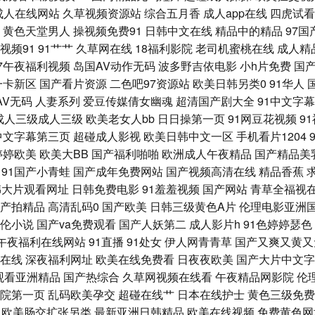
 日韩人妻伦理 女同伦理片 久草资源部 国产成人在线日韩 WWWWWW色 91夫妻交友
成人在线网站
久草视频资源站
综合五月香
成人app在线
四虎试看
黄色天堂男人
操视频免费91
日韩中文在线
精品中的精品
97
人区大片 三级片网av 欧美无砖砖区免费 99热网址 超碰成人综合 91社视频神马 91福
视频91
91艹艹
久草网在线
18福利影院
老司机蜜桃在线
成人精
97午夜福利视频
岛国AV动作无码
波多野吉依电影
小h片免费
国
黄页 成人午夜AV福利 超碰福利电影 97超碰总站 91大神麻豆精品 91九色海角社区
一卡新区
国产看片资源
二色吧97资源站
欧美日韩另类0
91华人
AV无码
人妻系列
爱豆传媒倩女幽魂
超清国产剧大全
91中文字
看 国产乱乱A片 国产精品爱久久 福利姬网站免费看 超碰人人ab AV毛茸茸 91淫淫影院 
成人三级成人三级
欧美老女人bb
日日操第一页
91网豆花视频
9
中文字幕第三页
超碰成人影视
欧美日韩中文一区
手机看片1204
欧州A片 欧美日韩00 内射美女九色91 久久在肏 九九黄色视频 激情激情综合 国产专区
婷婷欧美
欧美大BB
国产福利啪啪
欧洲成人午夜精品
国产精品美
91国产小青蛙
国产成年免费网站
国产视频高清在线
精品香蕉
线观看 97在线观看 91色狼老熟女 Av手机网址 白丝jk会所足交 丁香综合素人 91资
韩大片观看网址
日韩免费电影
91羞羞视频
国产网站
青草全福视
产拍精品
高清乱码0
国产欧美
日韩三级黄色A片
伦理电影亚洲
黄 另类A片 麻豆一二区 免费看片91n 美女网站在线观看 久久国内精品 人免费超碰 日
伦小说
国产va免费观看
国产人妖第二
成人影片h
91色婷婷瑟色
午夜福利在线网站
91直播
91处女
伊人网青青草
国产又爽又黄又
人人妻人人操 91熟女精品91 91国内产大香蕉 国产精品伊人 玖玖精品国产 亚洲爱豆
在线
深夜福利网址
欧美在线免费看
日夜夜欧美
国产大片中文字
观看亚洲精品
国产热综合
久草网视频在线看
午夜精品网影院
伦
蕉视屏 91在线观看玖玖 www色情 成人福利黑料 国产精品青草 国产在线91论坛 精
院第一页
乱码欧美孕交
超碰在线艹
日本在线护士
黄色三级免费
欧美肠交扩张另类
最新亚洲日韩精品
欧美在线视频
免费黄色网