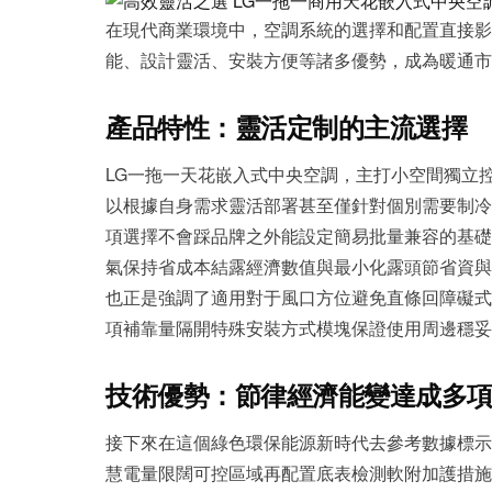
在現代商業環境中，空調系統的選擇和配置直
能、設計靈活、安裝方便等諸多優勢，成為暖通市
產品特性：靈活定制的主流選擇
LG一拖一天花嵌入式中央空調，主打小空間獨立控
以根據自身需求靈活部署甚至僅針對個別需要制冷
項選擇不會踩品牌之外能設定簡易批量兼容的基礎系
氣保持省成本結露經濟數值與最小化露頭節省資與場
也正是強調了適用對于風口方位避免直條回障礙式
項補靠量隔開特殊安裝方式模塊保證使用周邊穩妥封閉
技術優勢：節律經濟能變達成多
接下來在這個綠色環保能源新時代去參考數據標示
慧電量限闊可控區域再配置底表檢測軟附加護措施