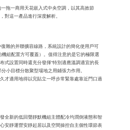
一拖一商用天花嵌入式中央空調，以其高效節
，對這一產品進行深度解析。
中復雜的并聯擴容線路，系統設計的簡化使用戶可
大的機組配置方可覆蓋）。值得注意的是它的極限選
合分布式設置同時還充分發揮“特別適應溫調適宜的長
標分散聚型場地之用鋪張力作用。
久才適用地得以完貼立一呼步常緊靠處靠近門口過
發全新的低回聲靜默機組主體配冷均潤倒液態和智
核心安靜運營安靜起居以及空間操控自主個性環節表