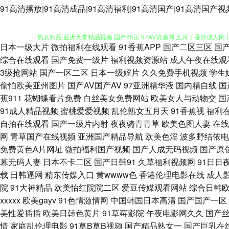
玖玖精品网 国产极品久久 国产精品天天 亚洲色www无码 含羞草影院在线 
91高清播放|91高清成品|91高清福利|91高清国产|91高清国产视
熟女精品 亚洲天堂精品视频 国产65页 97AV资源网 五月丁香婷成人网
日本一级大片
微拍福利在线观看
91香蕉APP
国产二区三区
国
导航 亚洲黄色小说网 91青青操网站 婷婷五月花激情 欧美日韩一级棒 老
综合在线观看
国产免费一级片
福利视频资源站
成人午夜在线观
3级抢网站
国产一区二区
日本一级婬片
久久免费手机视频
学生
品6 成人天堂网 91美女诱惑 婷婷五月花激情 日本人妖色网站 激情影音
偷怕欧美亚州图片
国产AV国产AV
97亚洲精华液
国内精自线
国
蕉911
花蝴蝶看片免费
白丝美女免费网站
欧美女人与动物交
国
文字幕 99re视频 伊人久久国产视频 日韩三级在线网址 欧美人妻干K 
91成人精品视频
蜜桃爱爱视频
乱伦熟女五月天
91香蕉视
福利
自拍在线观看
国产一级片内射
夜夜骑青青草
欧美色图人妻
在线
97色 91吴梦梦在线 午夜久久影院 欧美成人女同黄 欧美人妖视频 激情
网
青草国产在线视频
亚洲国产精品导航
欧美色淫
波多野结依电
免费黄色A片网址
微拍福利国产视频
国产人成无码视频
国产原
狼影院 91视频网站 丁香福利社 av人人草 中文字幕狠狠干 微拍福利91
幕无码人妻
日本不卡二区
国产日韩91
久草福利视频网
91日日
载
日韩逼网
精东传媒入口
黄wwww色
香港伦理电影在线
成人
色 亚州色色影院 日韩AV在线网站 男同肛交国产自拍 欧美老妇BB系列 后
院
91大神精品
欧美怡红院院二区
爱豆传媒观看网站
综合日韩
xxxxx
欧美gayv
91色情激情网
中国韩国日本高清
国产国产一区
级片 黄网站在线国产 国产精品乱伦 肏屄的视频不卡的 91福利资源网 婷
美性爱插插
欧美日韩色黄片
91草莓影院
午夜电影网久久
国产
情
家庭乱伦理电影
91草B草B视频
国产精品熟女一
国产巨乳在