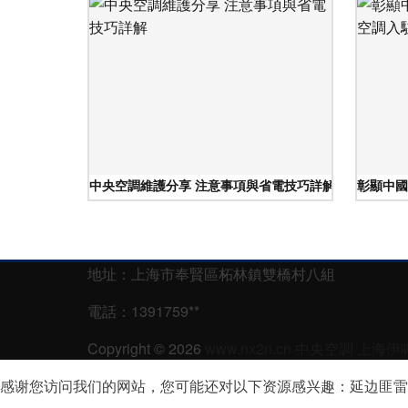
中央空調維護分享 注意事項與省電技巧詳解
彰顯中國
地址：上海市奉賢區柘林鎮雙橋村八組
電話：1391759**
Copyright © 2026
www.nx2n.cn
中央空調
上海伊
感谢您访问我们的网站，您可能还对以下资源感兴趣：延边匪雷